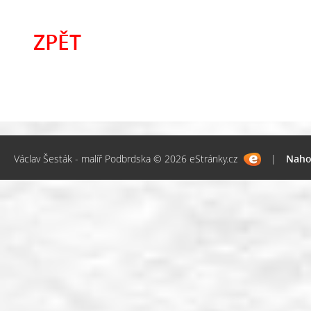
ZPĚT
Václav Šesták - malíř Podbrdska © 2026 eStránky.cz
|
Naho