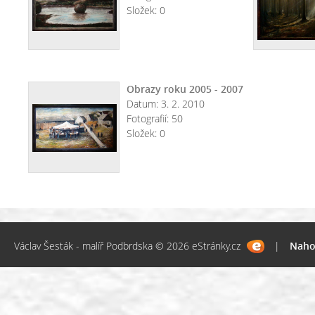
Složek:
0
Obrazy roku 2005 - 2007
Datum:
3. 2. 2010
Fotografií:
50
Složek:
0
Václav Šesták - malíř Podbrdska © 2026 eStránky.cz
|
Naho