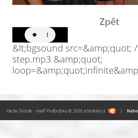
Zpět
&lt;bgsound src=&amp;quot; /f
step.mp3 &amp;quot;
loop=&amp;quot;infinite&amp
Václav Šesták - malíř Podbrdska © 2026 eStránky.cz
|
Naho