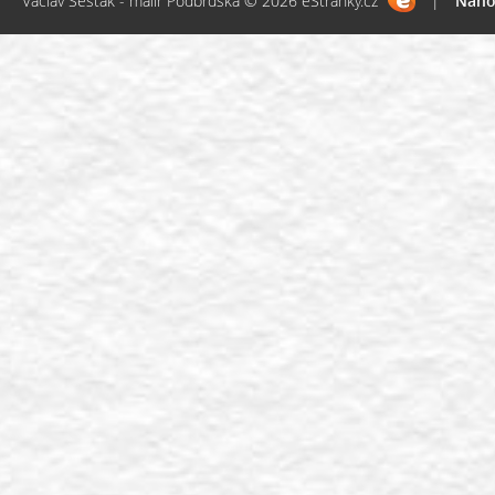
Václav Šesták - malíř Podbrdska © 2026 eStránky.cz
|
Naho