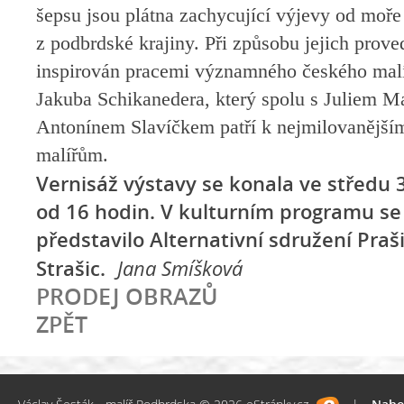
šepsu jsou plátna zachycující výjevy od moře
z podbrdské krajiny. Při způsobu jejich prove
inspirován pracemi významného českého malíř
Jakuba Schikanedera, který spolu s Juliem 
Antonínem Slavíčkem patří k nejmilovanějš
malířům.
Vernisáž výstavy se konala ve středu 3
od 16 hodin. V kulturním programu se
představilo Alternativní sdružení Praš
Strašic.
Jana Smíšková
PRODEJ OBRAZŮ
ZPĚT