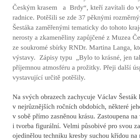
Českým krasem a Brdy“, kteří zavítali do vý
radnice. Potěšili se zde 37 pěknými rozměrn
Šestáka zaměřenými tematicky do tohoto kraje,
nerosty a zkameněliny zapůjčené z Muzea Če
ze soukromé sbírky RNDr. Martina Langa, kt
výstavy. Zápisy typu „Bylo to krásné, jen ta
příjemnou atmosféru a prožitky. Přeji další ús
vystavující určitě potěšily.
Na svých obrazech zachycuje Václav Šesták 
v nejrůznějších ročních obdobích, některé jeh
v sobě přímo zasněnou krásu. Zastoupena na
i tvorba figurální. Velmi působivé pro svou z
ojedinělou techniku kresby suchou křídou n