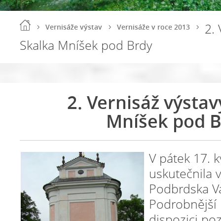
2. 
Vernisáže výstav
Vernisáže v roce 2013
Skalka Mníšek pod Brdy
2. Vernisáž výstav
Mníšek pod B
V pátek 17. 
uskutečnila 
Podbrdska Vá
Podrobnější
dispozici poz