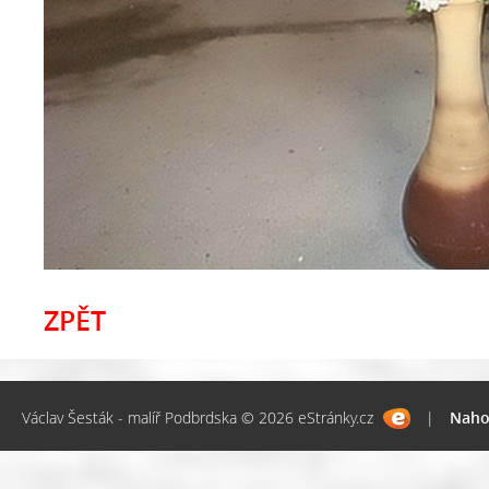
ZPĚT
Václav Šesták - malíř Podbrdska © 2026 eStránky.cz
|
Naho