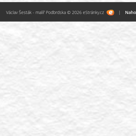
Václav Šesták - malíř Podbrdska © 2026 eStránky.cz
|
Naho