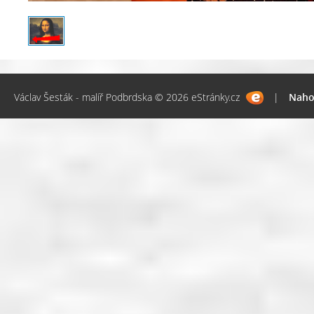
Václav Šesták - malíř Podbrdska © 2026 eStránky.cz
|
Naho