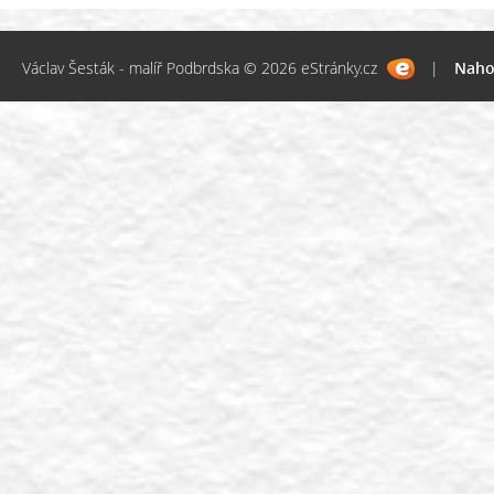
Václav Šesták - malíř Podbrdska © 2026 eStránky.cz
|
Naho