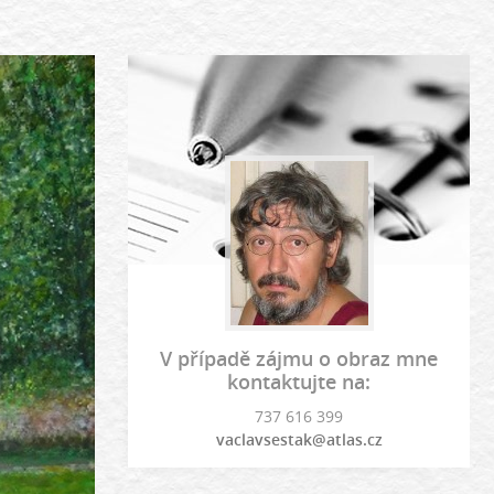
V případě zájmu o obraz mne
kontaktujte na:
737 616 399
vaclavsestak@atlas.cz