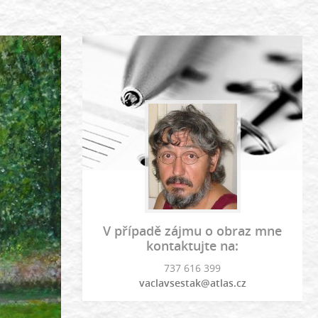
V případě zájmu o obraz mne
kontaktujte na:
737 616 399
vaclavsestak@atlas.cz