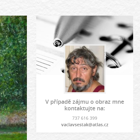
V případě zájmu o obraz mne
kontaktujte na:
737 616 399
vaclavsestak@atlas.cz