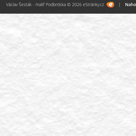
Václav Šesták - malíř Podbrdska © 2026 eStránky.cz
|
Naho