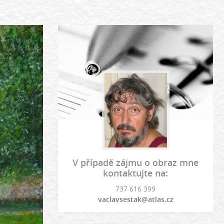
V případě zájmu o obraz mne
kontaktujte na:
737 616 399
vaclavsestak@atlas.cz