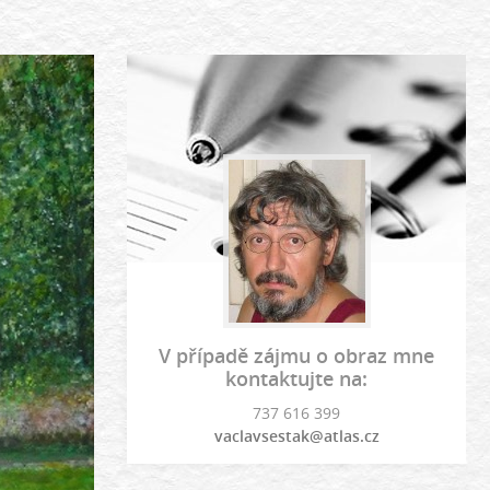
V případě zájmu o obraz mne
kontaktujte na:
737 616 399
vaclavsestak@atlas.cz