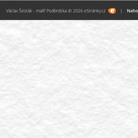
Václav Šesták - malíř Podbrdska © 2026 eStránky.cz
|
Naho