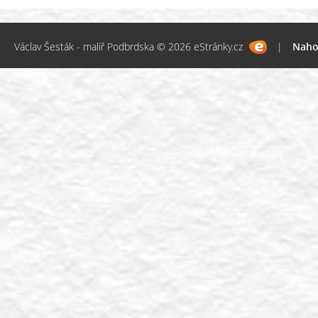
Václav Šesták - malíř Podbrdska © 2026 eStránky.cz
|
Naho