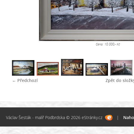
Cena: 10.000,- Kč
← Předchozí
Zpět do složk
Václav Šesták - malíř Podbrdska © 2026 eStránky.cz
|
Naho