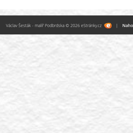
Václav Šesták - malíř Podbrdska © 2026 eStránky.cz
|
Naho