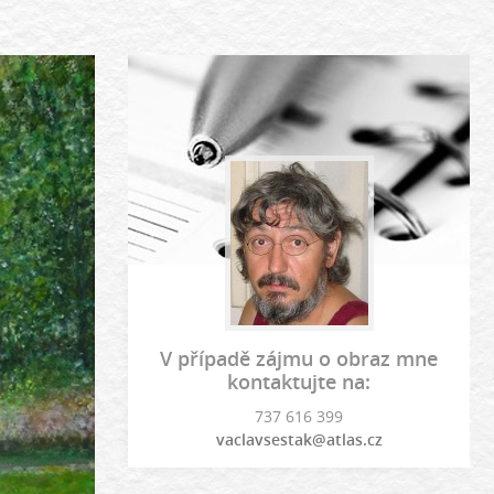
V případě zájmu o obraz mne
kontaktujte na:
737 616 399
vaclavsestak@atlas.cz