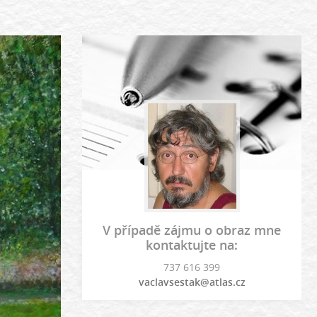
V případě zájmu o obraz mne
kontaktujte na:
737 616 399
vaclavsestak@atlas.cz