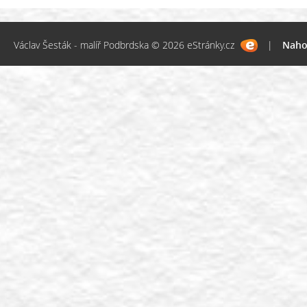
Václav Šesták - malíř Podbrdska © 2026 eStránky.cz
|
Naho