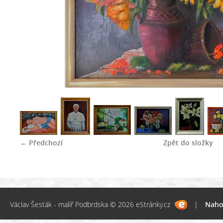
← Předchozí
Zpět do složky
Václav Šesták - malíř Podbrdska © 2026 eStránky.cz
|
Naho