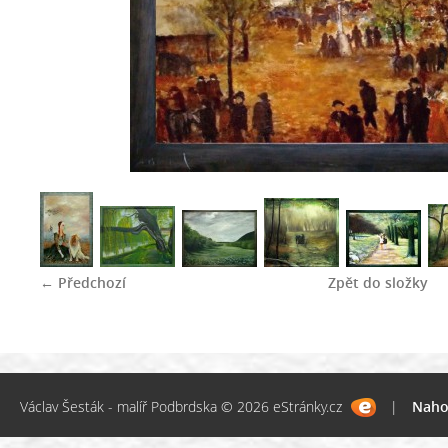
← Předchozí
Zpět do složky
Václav Šesták - malíř Podbrdska © 2026 eStránky.cz
|
Naho