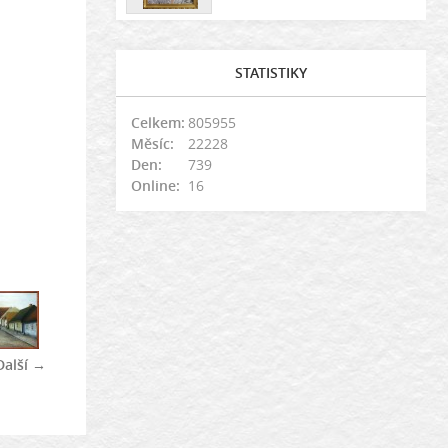
STATISTIKY
Celkem:
805955
Měsíc:
22228
Den:
739
Online:
16
Další →