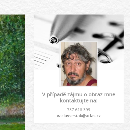
V případě zájmu o obraz mne
kontaktujte na:
737 616 399
vaclavsestak@atlas.cz