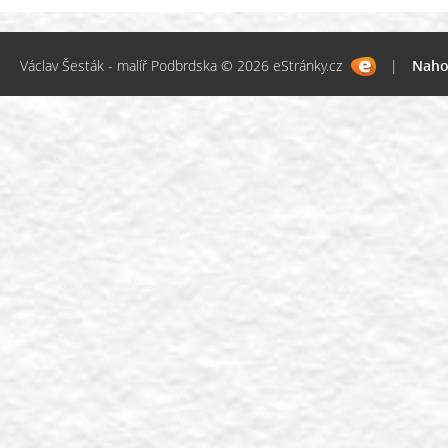
Václav Šesták - malíř Podbrdska © 2026 eStránky.cz
|
Naho