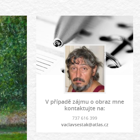
V případě zájmu o obraz mne
kontaktujte na:
737 616 399
vaclavsestak@atlas.cz