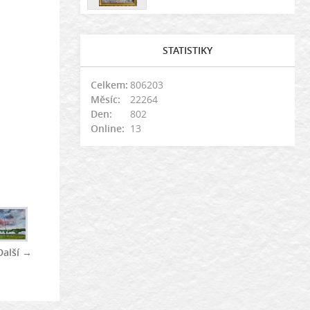
STATISTIKY
Celkem:
806203
Měsíc:
22264
Den:
802
Online:
13
Další →