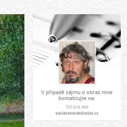
V případě zájmu o obraz mne
kontaktujte na:
737 616 399
vaclavsestak@atlas.cz