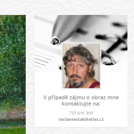
V případě zájmu o obraz mne
kontaktujte na:
737 616 399
vaclavsestak@atlas.cz