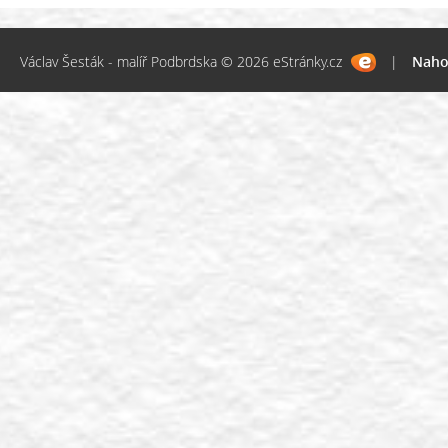
Václav Šesták - malíř Podbrdska © 2026 eStránky.cz
|
Naho