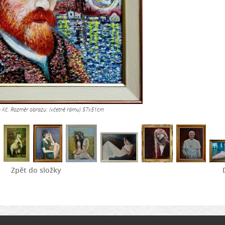
- Kč. Rozměr obrazu: (včetně rámu) 57x51cm
Zpět do složky