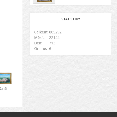
STATISTIKY
Celkem:
805292
Měsíc:
22144
Den:
713
Online:
6
Další →