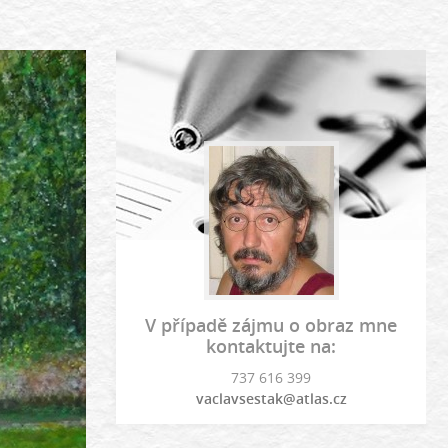
V případě zájmu o obraz mne
kontaktujte na:
737 616 399
vaclavsestak@atlas.cz