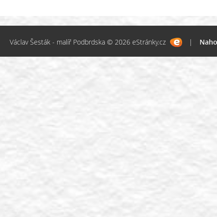
Václav Šesták - malíř Podbrdska © 2026 eStránky.cz
|
Naho