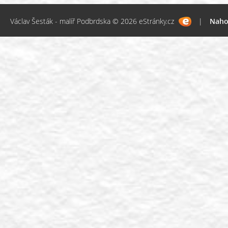
Václav Šesták - malíř Podbrdska © 2026 eStránky.cz
|
Naho