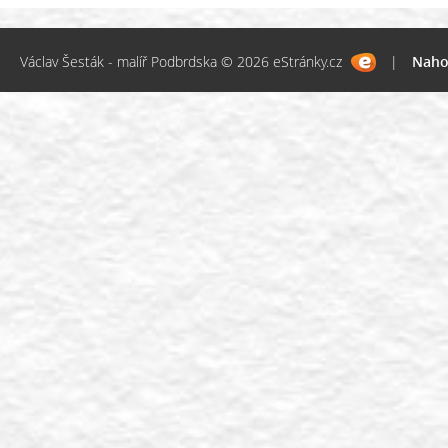
Václav Šesták - malíř Podbrdska © 2026 eStránky.cz
|
Naho