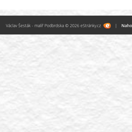
Václav Šesták - malíř Podbrdska © 2026 eStránky.cz
|
Naho