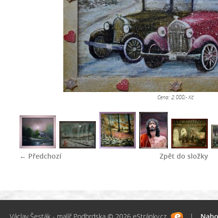
Cena: 2.000,- Kč
← Předchozí
Zpět do složky
Václav Šesták - malíř Podbrdska © 2026 eStránky.cz
|
Naho