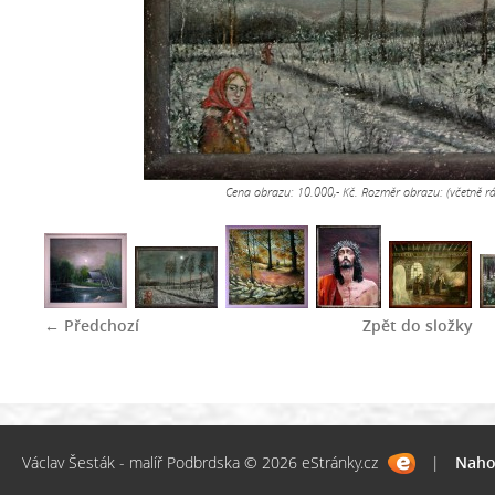
Cena obrazu: 10.000,- Kč. Rozměr obrazu: (včetně 
← Předchozí
Zpět do složky
Václav Šesták - malíř Podbrdska © 2026 eStránky.cz
|
Naho