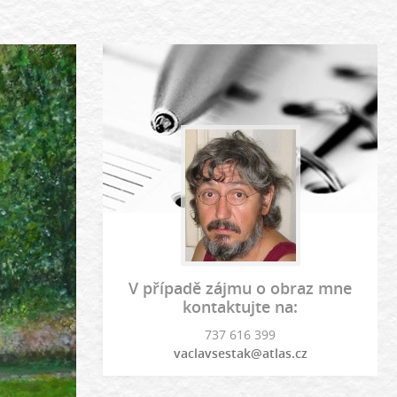
V případě zájmu o obraz mne
kontaktujte na:
737 616 399
vaclavsestak@atlas.cz