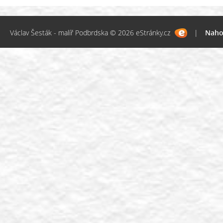
Václav Šesták - malíř Podbrdska © 2026 eStránky.cz
|
Naho