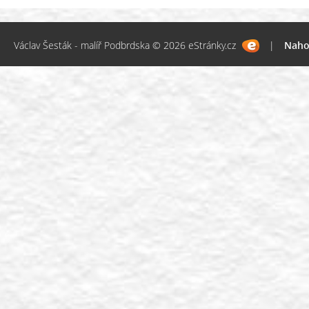
Václav Šesták - malíř Podbrdska © 2026 eStránky.cz
|
Naho