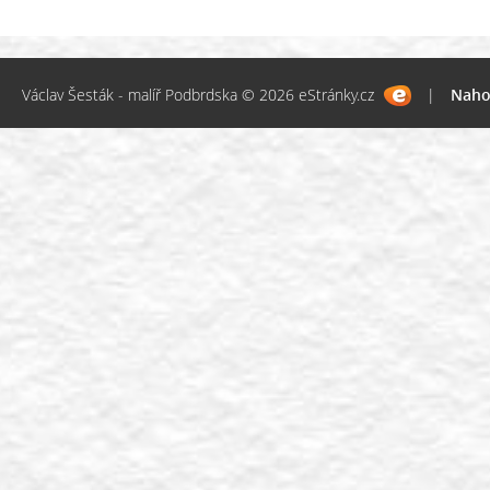
Václav Šesták - malíř Podbrdska © 2026 eStránky.cz
|
Naho