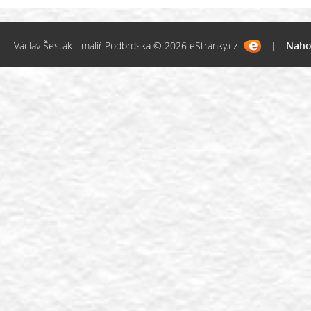
Václav Šesták - malíř Podbrdska © 2026 eStránky.cz
|
Naho