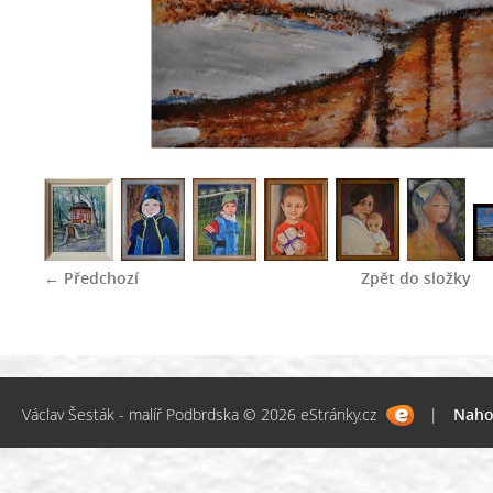
← Předchozí
Zpět do složky
Václav Šesták - malíř Podbrdska © 2026 eStránky.cz
|
Naho